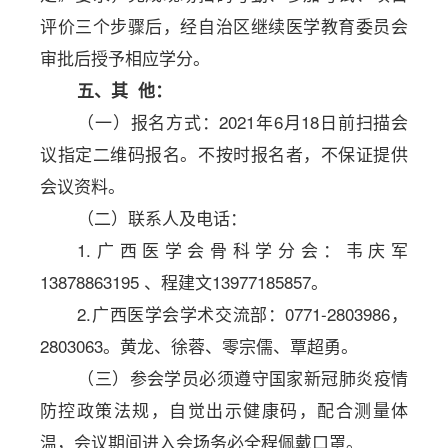
评价三个步骤后，经自治区继续医学教育委员会
审批后授予相应学分。
五、其
他：
（一）报名方式：
2021年
6月18日前扫描会
议指定二维码报名。不按时报名者，不保证提供
会议资料。
（二）联系人及电话：
1.广西医学会骨科学分会：
韦庆军
13878863195 、程建文13977185857。
2.
广西医学会学术交流部：
0771-2803986，
2803063。黄龙、
徐蓉、零宗儒、覃超勇。
（三）参会学员必须遵守国家新冠肺炎疫情
防控政策法规，自觉出示健康码，配合测量体
温，会议期间进入会场务必全程佩戴口罩。