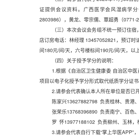
证提供会议资料。
广西医学会风湿病学分
2803986），黄龙、零宗儒、覃超勇（0771-2
（三）本次会议会务组不统一预订住宿
店订房电话：林经理 13457052821，预
间180元/间/天，六号楼标间190元/间/天
（四）关于授予学分的说明：
1.
根据《自治区卫生健康委
自治区中医
项目以电子化授予学分形式取代纸质学分证书
2.请参会代表确认本人所在单位是否
陈家兴
13627882798 负责桂林、
张荣乐
13768396890 负责南宁、百
罗
怀13977188102 负责柳州、玉林
3.
请参会代表自行下载
“掌上华医APP