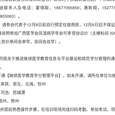
会联系人及电话：霍晓聪，
18677095859；黄新翔，152
803063）。
，请参会代表于
12月8
日前自行预定住宿用房，
12月8日后不保
订时请说明参加广西医学会风湿病学年会可享受协议价（主楼标间 320
，以上房价单间含单早，双间含双早）。
药局关于推进继续医学教育信息化平台建设和规范学分管理的通
。
已开通【继续医学教育学分管理平台】，如未开通，请所在单位与
贵港、来宾、崇左、北海、钦州
色、河池、防城港
，梧州、贺州
”，并提前熟悉操作步骤，在培训现场完成扫码考勤、参加考试、