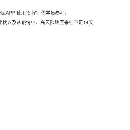
上华医APP 使用指南”，供学员参考。
症状以及从疫情中、高风险地区来桂不足
14天