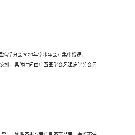
湿病学分会
2020年学术年会）集中授课。
况安排，具体时间由广西医学会风湿病学分会另
缺席培训。逾期不报或者信息不完整者，会议不保