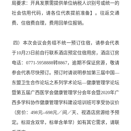
局要求：开具发票需提供单位纳税人识别号或统一的
社会信用代码，请各位代表提前准备】。往返交通
费、住宿费自理，费用回单位报销。
四）本次会议会务组不统一预订住宿，请参会代表
于10月23日前自行联系酒店预定住宿用房，酒店订房
电话：0771-5958888转8867，逾期不保证房源，敬请
参会代表尽快预订。预订时请说明参加第三届中国—
东盟卫生合作论坛之系列学术论坛—健康管理学论坛
暨第五届广西医学会健康管理学分会年会暨2020年广
西多学科协作健康管理学科建设培训班可享受协议价
（房价：498
元
--698元／间／天、视酒店房源给予预
定。标双含双早，标单含单早）如有其它需求，请联